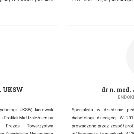
 zajmuje się pozyskiwaniem
Bioetycznej przy OIL, aut
-informacyjnych. Od 2016
transplantacyjnej terapii 
owarzyszenia Malakologów
personalistyczna wobec zwłok lu
ajmuje się praktycznie,
artykułów naukowych, założyc
cując w Lokalnej Komisji
Forum”.
of. UKSW
dr n. med
ENDOK
ychologii UKSW, kierownik
Specjalista w dziedzinie pedi
 Profilaktyki Uzależnień na
diabetologii dziecięcej. W 20
W. Prezes Towarzystwa
prowadzone przez zespół prof. 