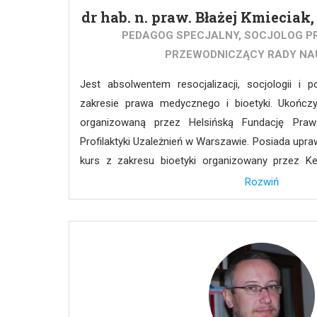
dr hab. n. praw. Błażej Kmieciak
PEDAGOG SPECJALNY, SOCJOLOG PR
PRZEWODNICZĄCY RADY NA
Jest absolwentem resocjalizacji, socjologii i
zakresie prawa medycznego i bioetyki. Ukończ
organizowaną przez Helsińską Fundację Pra
Profilaktyki Uzależnień w Warszawie. Posiada upr
kurs z zakresu bioetyki organizowany przez Ken
Uniwersytetu Georgetown oraz półroczne szkole
Rozwiń
stosowaniu praw dziecka oraz przeciwdziałan
organizowane przez Center for Health and Hu
Harvard i Organizację Narodów Zjednoczonych. Prz
Rzecznika Praw Pacjenta Szpitala Psychiatryczne
również, jako Szef działu Bioetyka portalu
Przewodniczącym Zespołu przy Rzeczniku Praw 
standardów postępowania w terapiach medyczny