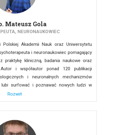
ecnie prowadzi również zajęcia z genetyki
iału lekarskiego Warszawskiego Uniwersytetu
b. Mateusz Gola
rsztatów dla studentów w zakresie bioetyki.
PEUTA, NEURONAUKOWIEC
ii Polskiej Akademii Nauk oraz Uniwersytetu
 Psychoterapeuta i neuronaukowiec pomagający
 praktykę kliniczną, badania naukowe oraz
 Autor i współautor ponad 120 publikacji
logicznych i neuronalnych mechanizmów
 lubi surfować i poznawać nowych ludzi w
Rozwiń