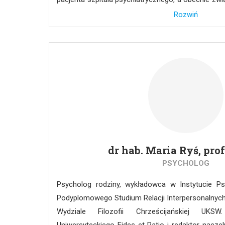
„Łódzkie Hospicjum dla Dzieci – Łupkowa”, gdzie
Rozwiń
funduszy i kształtowaniem kampanii społeczno
roku w zarządzie tej organizacji. Członek St
Polskich. Honorowy Dawca Krwi. Bioetyką z
rozmawiając z podopiecznymi hospicjum i pra
Etycznej ds. Doświadczeń na Zwierzętach w Łodzi.
dr hab. Maria Ryś, pr
PSYCHOLOG
Psycholog rodziny, wykładowca w Instytucie Ps
Podyplomowego Studium Relacji Interpersonalnych i
Wydziale Filozofii Chrześcijańskiej UKS