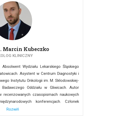
d. Marcin Kubeczko
OLOG KLINICZNY
ej. Absolwent Wydziału Lekarskiego Śląskiego
towicach. Asystent w Centrum Diagnostyki i
ego Instytutu Onkologii im. M. Skłodowskiej-
u Badawczego Oddziału w Gliwicach. Autor
h w recenzowanych czasopismach naukowych
ędzynarodowych konferencjach. Członek
SCO (American Society of Clinical Oncology),
Rozwiń
Radiation Oncology), ESMO (European Society