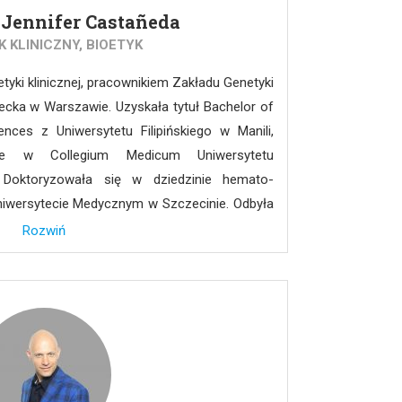
. Jennifer Castañeda
 KLINICZNY, BIOETYK
etyki klinicznej, pracownikiem Zakładu Genetyki
iecka w Warszawie. Uzyskała tytuł Bachelor of
nces z Uniwersytetu Filipińskiego w Manili,
ne w Collegium Medicum Uniwersytetu
. Doktoryzowała się w dziedzinie hemato-
iwersytecie Medycznym w Szczecinie. Odbyła
etyki klinicznej w Instytucie Matki i Dziecka.
Rozwiń
 „Etyka a praktyka medyczna w perinatologii
z Instytut Matki i Dziecka oraz Université Paris-
h niego obroniła pracę podyplomową „Etyczny
radnictwa genetycznego w diagnostyce
ikat Bioetyki Pediatrycznej z Children’s Mercy
, USA) po przedstawieniu pracy poświęconej
trycznej w kontekście płodu jako pacjenta w