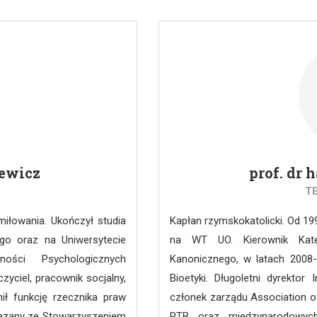
ył tytuł profesora nauk
for Medical Oncology), EST
d 2020 jest dyrektorem
Oncology), PTOK (Polskie Towar
katedrą Karola Wojtyły na
ego Jana Pawła II i jest
jtyły (pisma filozoficzne).
a filozoficznego „Logos i
ewicz
prof. dr 
T
miłowania. Ukończył studia
Kapłan rzymskokatolicki. Od 199
go oraz na Uniwersytecie
na WT UO. Kierownik Kated
ności Psychologicznych
Kanonicznego, w latach 2008
yciel, pracownik socjalny,
Bioetyki. Długoletni dyrekto
nił funkcję rzecznika praw
członek zarządu Association of
wiązany ze Stowarzyszeniem
PTB oraz międzynarodowych