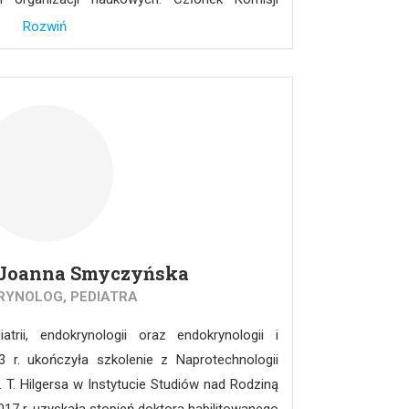
or m.in. monografii: „Etyczne aspekty
Rozwiń
chorób neurozwyrodnieniowych”, „Bioetyka
dzkich”. Redaktor wielu publikacji i ponad stu
iel i redaktor naczelny czasopisma „Family
. Joanna Smyczyńska
RYNOLOG, PEDIATRA
atrii, endokrynologii oraz endokrynologii i
13 r. ukończyła szkolenie z Naprotechnologii
T. Hilgersa w Instytucie Studiów nad Rodziną