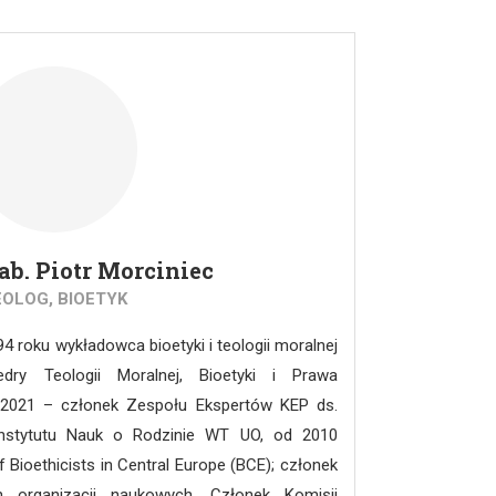
RO (European Society of Radiotherapy and
zystwo Onkologii Klinicznej).
hab. Piotr Morciniec
EOLOG, BIOETYK
4 roku wykładowca bioetyki i teologii moralnej
ry Teologii Moralnej, Bioetyki i Prawa
-2021 – członek Zespołu Ekspertów KEP ds.
r Instytutu Nauk o Rodzinie WT UO, od 2010
 Bioethicists in Central Europe (BCE); członek
 organizacji naukowych. Członek Komisji