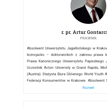
kursów psychoterapii). Jest autorem ponad
rozdziałów w książkach.
r. pr. Artur Gontar
PRAWNIK
Absolwent Uniwersytetu Jagiellońskiego w Krakow
licencjacko – doktoranckich z zakresu prawa k
Prawa Kanonicznego Uniwersytetu Papieskiego J
Uczestnik Acton University w Grand Rapids, Mic
(Austria). Stażysta Biura Głównego World Youth All
Federacji Konsumentów w Krakowie. Absolwent 
Uniwersytetu Jagiellońskiego w Krakowie oraz sty
Rozwiń
i Prawa Słowackiej Akademii Nauk w Bratysła
radcowską w Okręgowej Izbie Radców Prawny
Kancelarię Radcy Prawnego. Specjalizuje się m.in