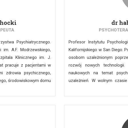
 Ochrony Autonomii Rodziny
diagnostyce prenatalnej. Ob
wości. Pracuje w Zakładzie
klinicznej dla studentów wydz
chocki
dr ha
 Łodzi. Od 2020 r. jest
Medycznego. Organizuje cykl wa
i ds. Pedofilii.
APEUTA
PSYCHOTERA
zystwa Psychiatrycznego.
Profesor Instytutu Psycholog
ii im. A.F. Modrzewskiego,
Kalifornijskiego w San Diego.
pitala Klinicznego im. J.
osobom uzależnionym poprzez
at pracuje z pacjentami w
rozwój nowych technologii.
ni zdrowia psychicznego,
naukowych na temat psycho
owego, środowiskowym domu
uzależnień. W wolnym czasie
i są osoby z głębokimi
przeróżnych zakątkach świata.
o leczenia i rehabilitacji.
wno w zakresie nauczania
ologii, pielęgniarstwa,
soby w trakcie specjalizacji
osoby szkolące się w ramach