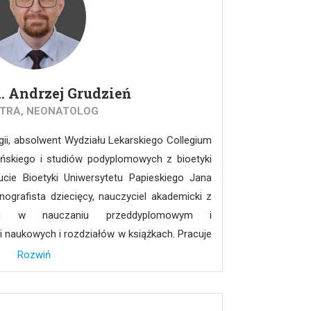
d. Andrzej Grudzień
ATRA, NEONATOLOG
logii, absolwent Wydziału Lekarskiego Collegium
ońskiego i studiów podyplomowych z bioetyki
cie Bioetyki Uniwersytetu Papieskiego Jana
onografista dziecięcy, nauczyciel akademicki z
niem w nauczaniu przeddyplomowym i
 naukowych i rozdziałów w książkach. Pracuje
nsywnej Terapii Noworodka Uniwersyteckiego
Rozwiń
owie. Jego zainteresowania koncentrują się
afii noworodkowej wykonywanej przy łóżku
 ultrasound), celem rozwiązania konkretnego