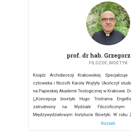
fizycznych w związku z przetwarzaniem danych 
o swobodnym przepływie danych osobowych (ROD
prof. dr hab. Grzegor
FILOZOF, BIOETYK
Ksiądz Archidiecezji Krakowskiej. Specjalizuje 
człowieka i filozofii Karola Wojtyły. Ukończył studi
na Papieskiej Akademii Teologicznej w Krakowie. D
(„Koncepcja bioetyki Hugo Tristrama Engelha
zatrudniony na Wydziale Filozoficzny
Międzywydziałowym Instytucie Bioetyki. W roku 20
podstawie uzyskanych osiągnięć naukowych i k
Rozwiń
współczesnych debatach bioetycznych”. W roku 