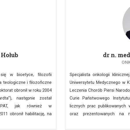
osobowych oraz przepisami
problemu klinicznego.
O).
z Hołub
dr n. me
ONK
się w bioetyce, filozofii
Specjalista onkologii kliniczn
a teologiczne i filozoficzne
Uniwersytetu Medycznego w Ka
oktorat obronił w roku 2004
Leczenia Chorób Piersi Narodow
rdta”), następnie został
Curie Państwowego Instytut
m PAT, jak również w
licznych prac publikowanyc
11 obronił habilitację, na
oraz prezentowanych na mi
siążki „Problem osoby we
towarzystw naukowych, w tym A
2015 otrzymał stanowisko
ASTRO (American Society for 