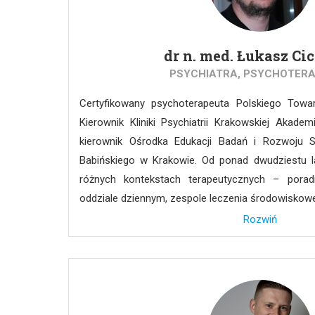
kończącego się życia. Był członkiem Zespołu ds.
i Życia Rodzinnego przy Ministerstwie Sprawiedli
dr n. med. Łukasz Ci
Prawa Medycznego Uniwersytetu Medycznego w
Przewodniczącym oraz Członkiem Państwowej Komisj
PSYCHIATRA, PSYCHOTER
Certyfikowany psychoterapeuta Polskiego Towar
Kierownik Kliniki Psychiatrii Krakowskiej Akadem
kierownik Ośrodka Edukacji Badań i Rozwoju Sz
Babińskiego w Krakowie. Od ponad dwudziestu l
różnych kontekstach terapeutycznych – porad
oddziale dziennym, zespole leczenia środowisk
samopomocy. W dużej mierze jego pacjentam
Rozwiń
zaburzeniami psychicznymi, wymagający długotrwałeg
Ma wieloletnie doświadczenie dydaktyczne zaró
przeddyplomowego (studenci medycyny, psych
położnictwa, fizjoterapii), jak i podyplomowego (o
w zakresie psychiatrii, psychologii klinicznej, 