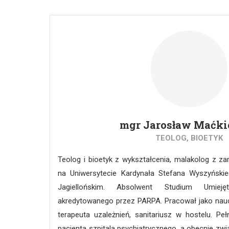
profesora nadzwyczajnego. W roku 2021 zdob
humanistycznych, z zakresu filozofii. O
Międzywydziałowego Instytutu Bioetyki, kieruje 
Wydziale Filozoficznym Uniwersytetu Papieski
odpowiedzialny z krytyczną edycję pism Karola Wo
Od roku 2012 jest również redaktorem czasopism
Ethos”.
mgr Jarosław Maćki
TEOLOG, BIOETYK
Teolog i bioetyk z wykształcenia, malakolog z za
na Uniwersytecie Kardynała Stefana Wyszyńskie
Jagiellońskim. Absolwent Studium Umiejęt
akredytowanego przez PARPA. Pracował jako naucz
terapeuta uzależnień, sanitariusz w hostelu. Peł
pacjenta szpitala psychiatrycznego, a obecnie z