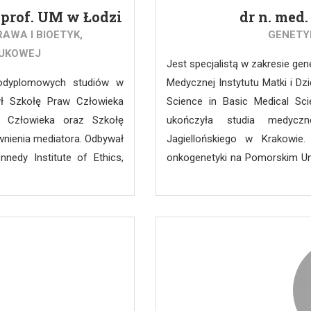
, prof. UM w Łodzi
dr n. med
AWA I BIOETYK,
GENETYK
UKOWEJ
Jest specjalistą w zakresie gen
 podyplomowych studiów w
Medycznej Instytutu Matki i Dz
ył Szkołę Praw Człowieka
Science in Basic Medical Scie
w Człowieka oraz Szkołę
ukończyła studia medycz
awnienia mediatora. Odbywał
Jagiellońskiego w Krakowie
nedy Institute of Ethics,
onkogenetyki na Pomorskim Un
nie dotyczące praktyki w
szkolenie specjalizacyjne z gen
iu przemocy wobec dzieci
Ukończyła studium podyplomowe
man Rights Uniwersytetu
i pediatrii,” zorganizowane prze
ez osiem lat pełnił funkcję
Est Marne-la-Vallée. W ramac
go. W tym czasie pracował
wymóg adyrektywności po
 biotechnologia.pl. Był
prenatalnej”. Otrzymała Certyf
Pacjenta ds. opracowania
Center for Bioethics (Kansas
ch stosowanych w okresie
analizie pojęć bioetyki pedia