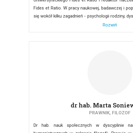
Uniwersyteckiego Fides et Ratio i redaktor nacz
Fides et Ratio. W pracy naukowej, badawczej i pop
się wokół kilku zagadnień - psychologii rodziny, dys
sobie w sytuacjach trudnych oraz profilaktyki 
Rozwiń
publikacji naukowych oraz metod badających:
wychowania, poczucie własnej wartości, odporn
przywiązania w okresie dzieciństwa. Organi
poświęconych rodzinie, ponad 30 ogólnopolskic
oraz wielu szkoleń dla nauczycieli i wychowawcó
socjalnych, dotyczących problematyki rodzinnej, 
trudnych, pomocy rodzinom dysfunkcyjnym, profilak
dr hab. Marta Sonie
PRAWNIK, FILOZOF
Dr hab. nauk społecznych w dyscyplinie n