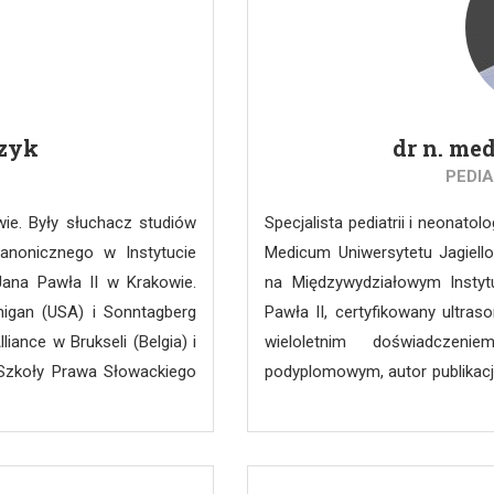
 dwudziestu artykułów i
czyk
dr n. me
PEDI
ie. Były słuchacz studiów
Specjalista pediatrii i neonato
anonicznego w Instytucie
Medicum Uniwersytetu Jagiell
ana Pawła II w Krakowie.
na Międzywydziałowym Instytu
higan (USA) i Sonntagberg
Pawła II, certyfikowany ultras
iance w Brukseli (Belgia) i
wieloletnim doświadcze
Szkoły Prawa Słowackiego
podyplomowym, autor publikacji
pendysta Instytutu Państwa
w Oddziale Patologii i Inte
wie. Ukończył aplikację
Szpitala Dziecięcego w Krak
ch w Krakowie. Prowadzi
wokół zagadnień ultrasonogr
. w prawie o ochronie osób
pacjenta (ang. point of care