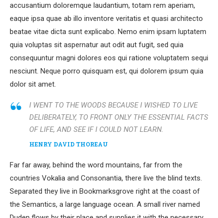
accusantium doloremque laudantium, totam rem aperiam,
eaque ipsa quae ab illo inventore veritatis et quasi architecto
beatae vitae dicta sunt explicabo. Nemo enim ipsam luptatem
quia voluptas sit aspernatur aut odit aut fugit, sed quia
consequuntur magni dolores eos qui ratione voluptatem sequi
nesciunt. Neque porro quisquam est, qui dolorem ipsum quia
dolor sit amet.
I WENT TO THE WOODS BECAUSE I WISHED TO LIVE
DELIBERATELY, TO FRONT ONLY THE ESSENTIAL FACTS
OF LIFE, AND SEE IF I COULD NOT LEARN.
HENRY DAVID THOREAU
Far far away, behind the word mountains, far from the
countries Vokalia and Consonantia, there live the blind texts.
Separated they live in Bookmarksgrove right at the coast of
the Semantics, a large language ocean. A small river named
Duden flows by their place and supplies it with the necessary