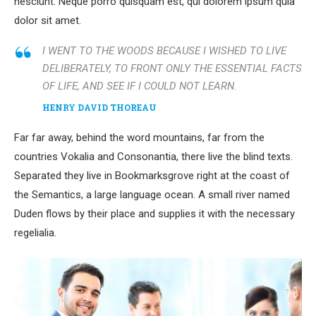
nesciunt. Neque porro quisquam est, qui dolorem ipsum quia
dolor sit amet.
I WENT TO THE WOODS BECAUSE I WISHED TO LIVE
DELIBERATELY, TO FRONT ONLY THE ESSENTIAL FACTS
OF LIFE, AND SEE IF I COULD NOT LEARN.
HENRY DAVID THOREAU
Far far away, behind the word mountains, far from the
countries Vokalia and Consonantia, there live the blind texts.
Separated they live in Bookmarksgrove right at the coast of
the Semantics, a large language ocean. A small river named
Duden flows by their place and supplies it with the necessary
regelialia.