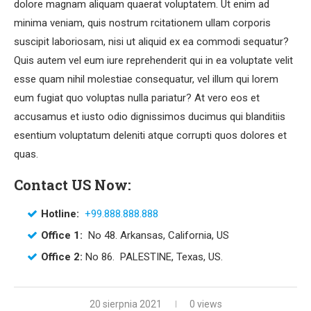
dolore magnam aliquam quaerat voluptatem. Ut enim ad
minima veniam, quis nostrum rcitationem ullam corporis
suscipit laboriosam, nisi ut aliquid ex ea commodi sequatur?
Quis autem vel eum iure reprehenderit qui in ea voluptate velit
esse quam nihil molestiae consequatur, vel illum qui lorem
eum fugiat quo voluptas nulla pariatur? At vero eos et
accusamus et iusto odio dignissimos ducimus qui blanditiis
esentium voluptatum deleniti atque corrupti quos dolores et
quas.
Contact US Now:
Hotline:
+99.888.888.888
Office 1:
No 48. Arkansas, California, US
Office 2:
No 86. PALESTINE, Texas, US.
20 sierpnia 2021
0 views