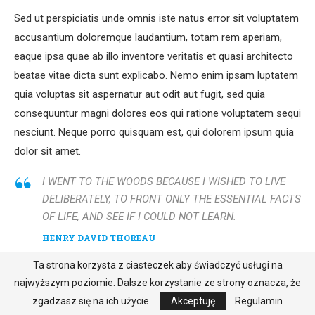
Sed ut perspiciatis unde omnis iste natus error sit voluptatem
accusantium doloremque laudantium, totam rem aperiam,
eaque ipsa quae ab illo inventore veritatis et quasi architecto
beatae vitae dicta sunt explicabo. Nemo enim ipsam luptatem
quia voluptas sit aspernatur aut odit aut fugit, sed quia
consequuntur magni dolores eos qui ratione voluptatem sequi
nesciunt. Neque porro quisquam est, qui dolorem ipsum quia
dolor sit amet.
I WENT TO THE WOODS BECAUSE I WISHED TO LIVE
DELIBERATELY, TO FRONT ONLY THE ESSENTIAL FACTS
OF LIFE, AND SEE IF I COULD NOT LEARN.
HENRY DAVID THOREAU
Ta strona korzysta z ciasteczek aby świadczyć usługi na
Far far away, behind the word mountains, far from the
najwyższym poziomie. Dalsze korzystanie ze strony oznacza, że
countries Vokalia and Consonantia, there live the blind texts.
zgadzasz się na ich użycie.
Akceptuję
Regulamin
Separated they live in Bookmarksgrove right at the coast of