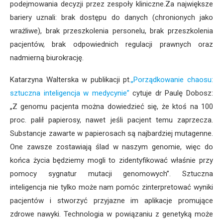
podejmowania decyzji przez zespoły kliniczne.Za największe
bariery uznali: brak dostępu do danych (chronionych jako
wrażliwe), brak przeszkolenia personelu, brak przeszkolenia
pacjentów, brak odpowiednich regulacji prawnych oraz
nadmierną biurokrację.
Katarzyna Walterska w publikacji pt.
„Porządkowanie chaosu:
sztuczna inteligencja w medycynie”
cytuje dr Paulę Dobosz:
„Z genomu pacjenta można dowiedzieć się, że ktoś na 100
proc. palił papierosy, nawet jeśli pacjent temu zaprzecza.
Substancje zawarte w papierosach są najbardziej mutagenne.
One zawsze zostawiają ślad w naszym genomie, więc do
końca życia będziemy mogli to zidentyfikować właśnie przy
pomocy sygnatur mutacji genomowych”. Sztuczna
inteligencja nie tylko może nam pomóc zinterpretować wyniki
pacjentów i stworzyć przyjazne im aplikacje promujące
zdrowe nawyki. Technologia w powiązaniu z genetyką może