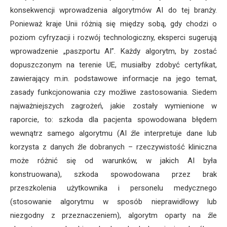
konsekwencji wprowadzenia algorytmów AI do tej branży.
Ponieważ kraje Unii różnią się między sobą, gdy chodzi o
poziom cyfryzacji i rozwój technologiczny, eksperci sugerują
wprowadzenie „paszportu AI”. Każdy algorytm, by zostać
dopuszczonym na terenie UE, musiałby zdobyć certyfikat,
zawierający m.in. podstawowe informacje na jego temat,
zasady funkcjonowania czy możliwe zastosowania. Siedem
najważniejszych zagrożeń, jakie zostały wymienione w
raporcie, to: szkoda dla pacjenta spowodowana błędem
wewnątrz samego algorytmu (AI źle interpretuje dane lub
korzysta z danych źle dobranych – rzeczywistość kliniczna
może różnić się od warunków, w jakich AI była
konstruowana), szkoda spowodowana przez brak
przeszkolenia użytkownika i personelu medycznego
(stosowanie algorytmu w sposób nieprawidłowy lub
niezgodny z przeznaczeniem), algorytm oparty na źle