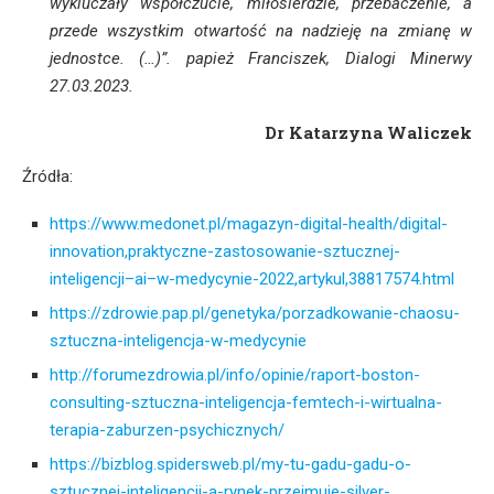
wykluczały współczucie, miłosierdzie, przebaczenie, a
przede wszystkim otwartość na nadzieję na zmianę w
jednostce. (…)”. papież Franciszek, Dialogi Minerwy
27.03.2023.
Dr Katarzyna Waliczek
Źródła:
https://www.medonet.pl/magazyn-digital-health/digital-
innovation,praktyczne-zastosowanie-sztucznej-
inteligencji–ai–w-medycynie-2022,artykul,38817574.html
https://zdrowie.pap.pl/genetyka/porzadkowanie-chaosu-
sztuczna-inteligencja-w-medycynie
http://forumezdrowia.pl/info/opinie/raport-boston-
consulting-sztuczna-inteligencja-femtech-i-wirtualna-
terapia-zaburzen-psychicznych/
https://bizblog.spidersweb.pl/my-tu-gadu-gadu-o-
sztucznej-inteligencji-a-rynek-przejmuje-silver-