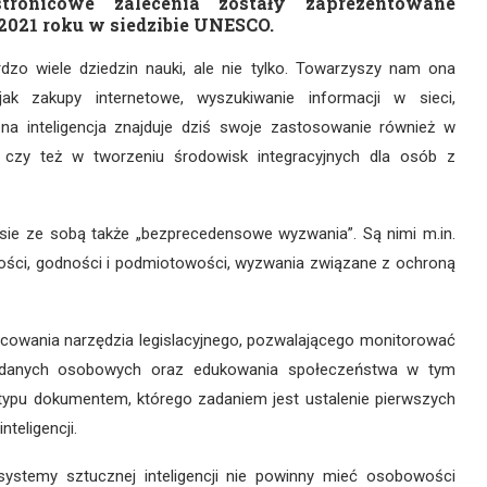
kustronicowe zalecenia zostały zaprezentowane
 2021 roku w siedzibie UNESCO.
rdzo wiele dziedzin nauki, ale nie tylko. Towarzyszy nam ona
ak zakupy internetowe, wyszukiwanie informacji w sieci,
a inteligencja znajduje dziś swoje zastosowanie również w
czy też w tworzeniu środowisk integracyjnych dla osób z
esie ze sobą także „bezprecedensowe wyzwania”. Są nimi m.in.
ności, godności i podmiotowości, wyzwania związane z ochroną
cowania narzędzia legislacyjnego, pozwalającego monitorować
wa danych osobowych oraz edukowania społeczeństwa w tym
 typu dokumentem, którego zadaniem jest ustalenie pierwszych
teligencji.
ystemy sztucznej inteligencji nie powinny mieć osobowości