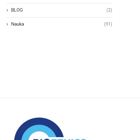
BLOG
(2)
Nauka
(91)
Pedofilia: zaburzenie,
Komercjalizacja cierpien
przestępstwo, czy też zło?
26 lipca 2023
27 lipca 2023