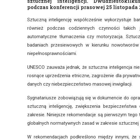
sztucznej inteligencji. Dwudziestokil
podczas konferencji prasowej 25 listopada
Sztuczną inteligencję współcześnie wykorzystuje ba
również podczas codziennych czynności takich j
automatyczne tłumaczenia czy motoryzacja. Sztuczn
badaniach przesiewowych w kierunku nowotworów 
niepełnosprawnościami.
UNESCO zauważa jednak, że sztuczna inteligencja ni
rosnące uprzedzenia etniczne, zagrożenie dla prywat
danych czy niebezpieczeństwo masowej inwigilacji.
Sygnatariusze zobowiązują się w dokumencie do opra
sztuczną inteligencję, zwiększenia bezpieczeńst
zakresie. Niniejsze rekomendacje są pierwszym tego
globalnych normatywnych zasad w zakresie sztucznej in
W rekomendacjach podkreślono między innymi, że s