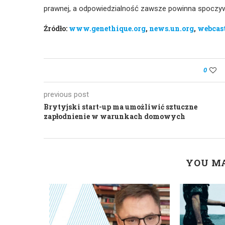
prawnej, a odpowiedzialność zawsze powinna spoczywa
Źródło:
www.genethique.org
,
news.un.org
,
webcast
0
previous post
Brytyjski start-up ma umożliwić sztuczne
zapłodnienie w warunkach domowych
YOU MA