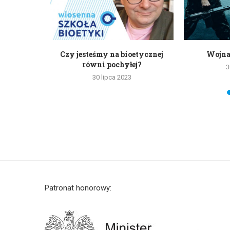
et w imię
Czy jesteśmy na bioetycznej
Wojna
..
równi pochyłej?
3
30 lipca 2023
Patronat honorowy: