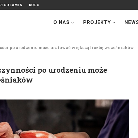
REGULAMIN
RODO
O NAS
PROJEKTY
NEW
ości po urodzeniu może uratować większą liczbę wcześniaków
czynności po urodzeniu może
ześniaków