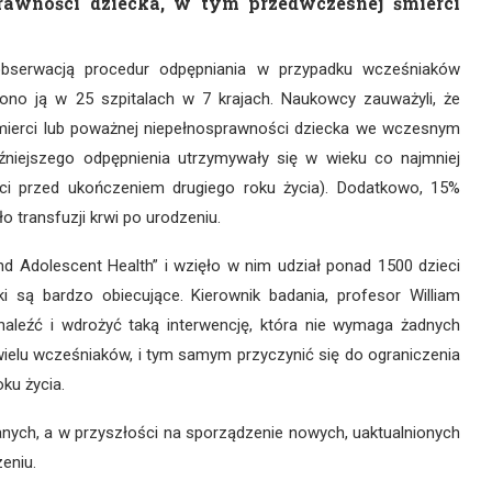
prawności dziecka, w tym przedwczesnej śmierci
 obserwacją procedur odpępniania w przypadku wcześniaków
ono ją w 25 szpitalach w 7 krajach. Naukowcy zauważyli, że
śmierci lub poważnej niepełnosprawności dziecka we wczesnym
źniejszego odpępnienia utrzymywały się w wieku co najmniej
ci przed ukończeniem drugiego roku życia). Dodatkowo, 15%
transfuzji krwi po urodzeniu.
d Adolescent Health” i wzięło w nim udział ponad 1500 dzieci
i są bardzo obiecujące. Kierownik badania, profesor William
aleźć i wdrożyć taką interwencję, która nie wymaga żadnych
ielu wcześniaków, i tym samym przyczynić się do ograniczenia
ku życia.
anych, a w przyszłości na sporządzenie nowych, uaktualnionych
eniu.