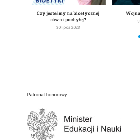
et w imię
Czy jesteśmy na bioetycznej
Wojna
..
równi pochyłej?
3
30 lipca 2023
Patronat honorowy: