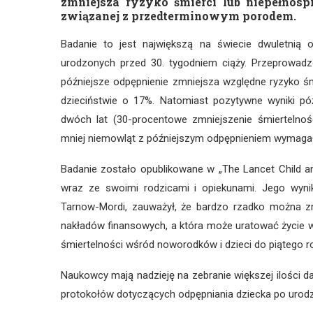
zmniejsza ryzyko śmierci lub niepełnos
związanej z przedterminowym porodem.
Badanie to jest największą na świecie dwuletnią
urodzonych przed 30. tygodniem ciąży. Przeprowadz
późniejsze odpępnienie zmniejsza względne ryzyko 
dzieciństwie o 17%. Natomiast pozytywne wyniki pó
dwóch lat (30-procentowe zmniejszenie śmiertelnoś
mniej niemowląt z późniejszym odpępnieniem wymagało 
Badanie zostało opublikowane w „The Lancet Child an
wraz ze swoimi rodzicami i opiekunami. Jego wynik
Tarnow-Mordi, zauważył, że bardzo rzadko można zn
nakładów finansowych, a która może uratować życie w
śmiertelności wśród noworodków i dzieci do piątego ro
Naukowcy mają nadzieję na zebranie większej ilości d
protokołów dotyczących odpępniania dziecka po urodz