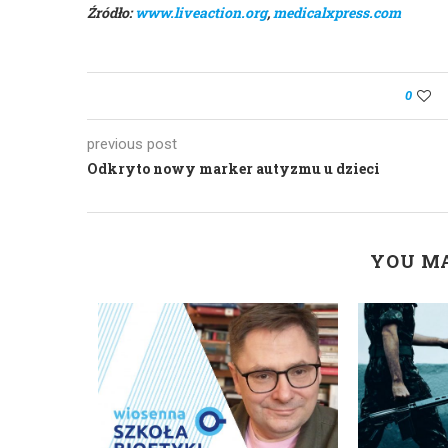
Źródło:
www.liveaction.org
,
medicalxpress.com
0
previous post
Odkryto nowy marker autyzmu u dzieci
YOU MA