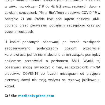
przeprowadziła badanie prospektywne z udziałem 129 kobiet
w wieku rozrodczym (18 do 42 lat) zaszczepionych dwoma
dawkami szczepionki Pfizer-BioNTech przeciwko COVID-19 w
odstępie 21 dni. Próbki krwi pod kątem poziomu AMH
pobrano przed pierwszym podaniem szczepionki oraz po
trzech miesiącach.
U kobiet poddanych obserwacji po trzech miesiącach
zaobserwowano podwyższony poziom przeciwciał
koronawirusa, jednak nie znaleziono u nich związku pomiędzy
poziomem przeciwciał a poziomem AMH. Wyniki tej
obserwacji mogą świadczyć o tym, że szczepionki mRNA
przeciwko COVID-19 po trzech miesiącach od przyjęcia
pierwszej dawki nie mają wpływu na rezerwę jajnikową u
kobiet.
Źródło:
medicalxpress.com