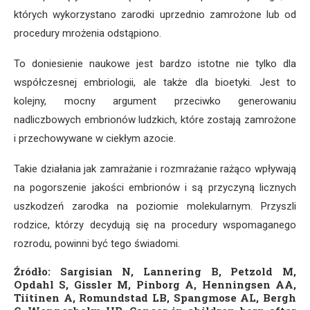
których wykorzystano zarodki uprzednio zamrożone lub od
procedury mrożenia odstąpiono.
To doniesienie naukowe jest bardzo istotne nie tylko dla
współczesnej embriologii, ale także dla bioetyki. Jest to
kolejny, mocny argument przeciwko generowaniu
nadliczbowych embrionów ludzkich, które zostają zamrożone
i przechowywane w ciekłym azocie.
Takie działania jak zamrażanie i rozmrażanie rażąco wpływają
na pogorszenie jakości embrionów i są przyczyną licznych
uszkodzeń zarodka na poziomie molekularnym. Przyszli
rodzice, którzy decydują się na procedury wspomaganego
rozrodu, powinni być tego świadomi.
Źródło: Sargisian N, Lannering B, Petzold M,
Opdahl S, Gissler M, Pinborg A, Henningsen AA,
Tiitinen A, Romundstad LB, Spangmose AL, Bergh