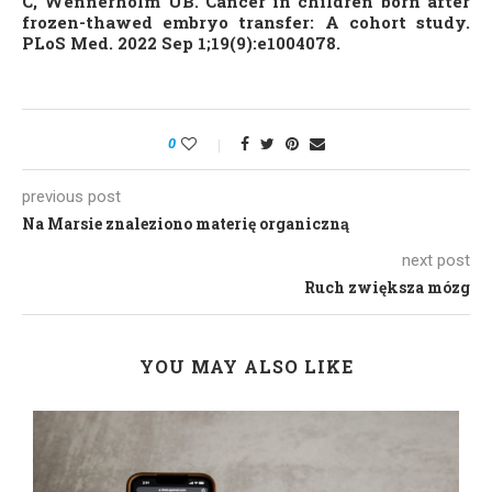
C, Wennerholm UB. Cancer in children born after
frozen-thawed embryo transfer: A cohort study.
PLoS Med. 2022 Sep 1;19(9):e1004078.
0
previous post
Na Marsie znaleziono materię organiczną
next post
Ruch zwiększa mózg
YOU MAY ALSO LIKE